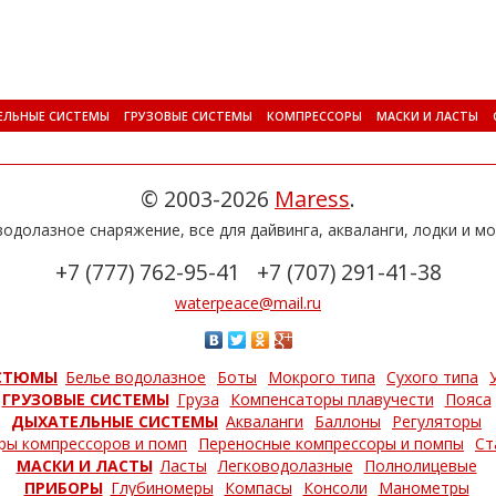
ЕЛЬНЫЕ СИСТЕМЫ
ГРУЗОВЫЕ СИСТЕМЫ
КОМПРЕССОРЫ
МАСКИ И ЛАСТЫ
© 2003-2026
Maress
.
одолазное снаряжение, все для дайвинга, акваланги, лодки и мо
+7 (777) 762-95-41
+7 (707) 291-41-38
waterpeace@mail.ru
СТЮМЫ
Белье водолазное
Боты
Мокрого типа
Сухого типа
ГРУЗОВЫЕ СИСТЕМЫ
Груза
Компенсаторы плавучести
Пояса
ДЫХАТЕЛЬНЫЕ СИСТЕМЫ
Акваланги
Баллоны
Регуляторы
ры компрессоров и помп
Переносные компрессоры и помпы
Ст
МАСКИ И ЛАСТЫ
Ласты
Легководолазные
Полнолицевые
ПРИБОРЫ
Глубиномеры
Компасы
Консоли
Манометры