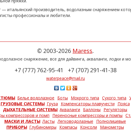
ьной пряжки.
ar — итальянский производитель, водолазным снаряжением кото
нгисты-профессионалы и любители.
© 2003-2026
Maress
.
одолазное снаряжение, все для дайвинга, акваланги, лодки и мо
+7 (777) 762-95-41
+7 (707) 291-41-38
waterpeace@mail.ru
СТЮМЫ
Белье водолазное
Боты
Мокрого типа
Сухого типа
ГРУЗОВЫЕ СИСТЕМЫ
Груза
Компенсаторы плавучести
Пояса
ДЫХАТЕЛЬНЫЕ СИСТЕМЫ
Акваланги
Баллоны
Регуляторы
ры компрессоров и помп
Переносные компрессоры и помпы
Ст
МАСКИ И ЛАСТЫ
Ласты
Легководолазные
Полнолицевые
ПРИБОРЫ
Глубиномеры
Компасы
Консоли
Манометры