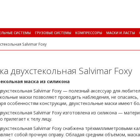
ЕЛЬНЫЕ СИСТЕМЫ
ГРУЗОВЫЕ СИСТЕМЫ
КОМПРЕССОРЫ
МАСКИ И ЛАСТЫ
стекольная Salvimar Foxy
ка двухстекольная Salvimar Foxy
екольная маска из силикона
вухстекольная Salvimar Foxy — полезный аксессуар для любител
кольные маски позволяют проводить наблюдения, не опасаясь, ч
аря особенностям конструкции, двухстекольные маски имеют бо
вухстекольная Salvimar Foxy изготовлена из силикона — матери
о прилегает к телу лицу.
вухстекольная Salvimar Foxy снабжена трёхмиллиметровыми ка
авляет собой прочную оправу. Обладая средним объёмом, маска