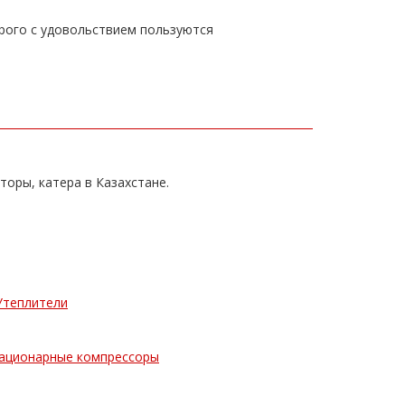
рого с удовольствием пользуются
торы, катера в Казахстане.
Утеплители
ационарные компрессоры