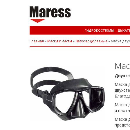
ГИДРОКОСТЮМЫ
ДЫХАТ
Главная
»
Маски и ласты
»
Легководолазные
»
Маска двух
Мас
Двухст
Маска д
двухсте
Благод
Маска д
и плотн
Маска д
предст