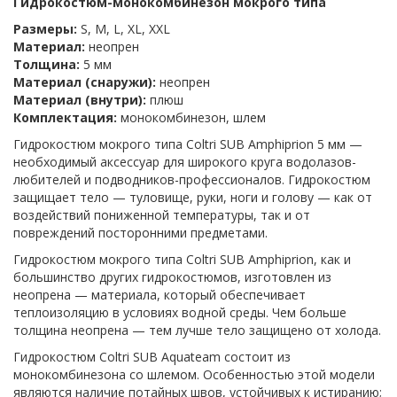
Гидрокостюм-монокомбинезон мокрого типа
Размеры:
S, M, L, XL, XXL
Материал:
неопрен
Толщина:
5 мм
Материал (снаружи):
неопрен
Материал (внутри):
плюш
Комплектация:
монокомбинезон, шлем
Гидрокостюм мокрого типа Coltri SUB Amphiprion 5 мм —
необходимый аксессуар для широкого круга водолазов-
любителей и подводников-профессионалов. Гидрокостюм
защищает тело — туловище, руки, ноги и голову — как от
воздействий пониженной температуры, так и от
повреждений посторонними предметами.
Гидрокостюм мокрого типа Coltri SUB Amphiprion, как и
большинство других гидрокостюмов, изготовлен из
неопрена — материала, который обеспечивает
теплоизоляцию в условиях водной среды. Чем больше
толщина неопрена — тем лучше тело защищено от холода.
Гидрокостюм Coltri SUB Aquateam состоит из
монокомбинезона со шлемом. Особенностью этой модели
являются наличие потайных швов, устойчивых к истиранию;